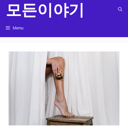
모든이야기
컨
텐
츠
로
Menu
건
너
뛰
기