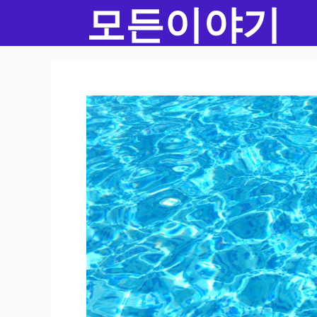
모든이야기
컨
텐
츠
로
건
너
뛰
기