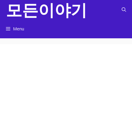
모든이야기
컨
텐
츠
로
Menu
건
너
뛰
기