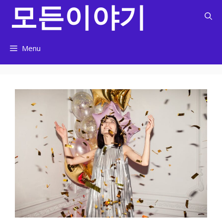
모든이야기
컨
텐
츠
로
Menu
건
너
뛰
기