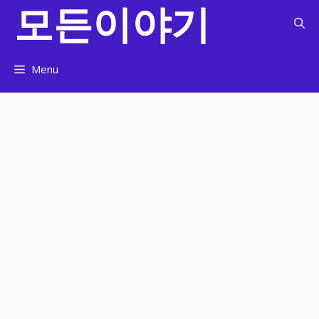
모든이야기
컨
텐
츠
로
Menu
건
너
뛰
기