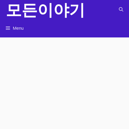
모든이야기
컨
텐
츠
로
Menu
건
너
뛰
기