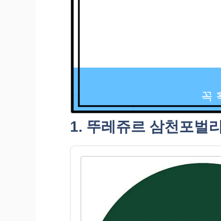
1. 뚜레쥬르 삼천포벌