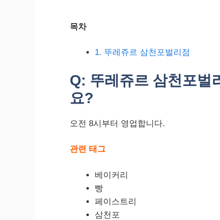
목차
1. 뚜레쥬르 삼천포벌리점
Q: 뚜레쥬르 삼천포벌
요?
오전 8시부터 영업합니다.
관련 태그
베이커리
빵
페이스트리
삼천포