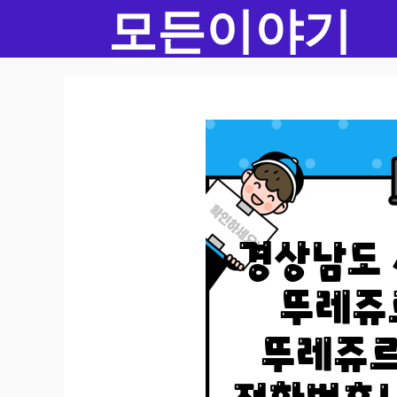
모든이야기
컨
텐
츠
로
건
너
뛰
기