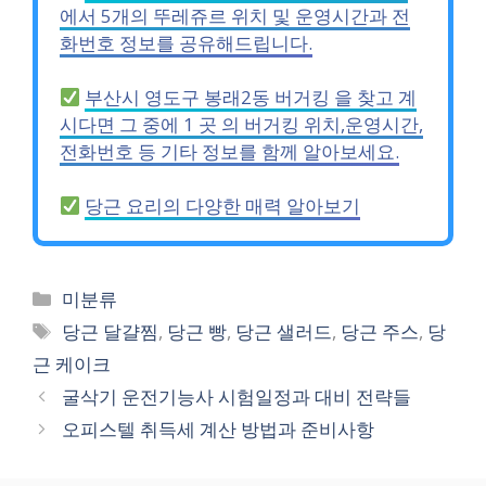
에서 5개의 뚜레쥬르 위치 및 운영시간과 전
화번호 정보를 공유해드립니다.
부산시 영도구 봉래2동 버거킹 을 찾고 계
시다면 그 중에 1 곳 의 버거킹 위치,운영시간,
전화번호 등 기타 정보를 함께 알아보세요.
당근 요리의 다양한 매력 알아보기
카
미분류
테
태
당근 달걀찜
,
당근 빵
,
당근 샐러드
,
당근 주스
,
당
고
그
근 케이크
리
굴삭기 운전기능사 시험일정과 대비 전략들
오피스텔 취득세 계산 방법과 준비사항