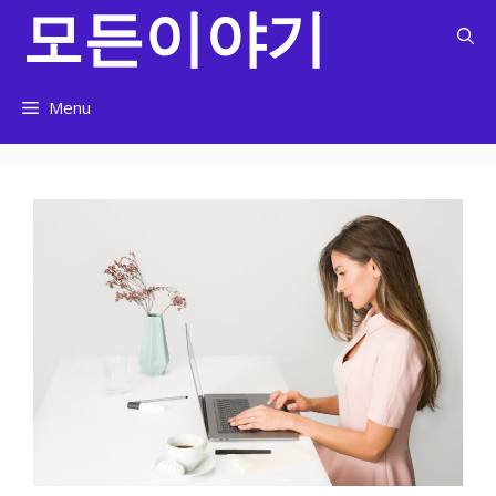
모든이야기
컨
텐
츠
로
Menu
건
너
뛰
기