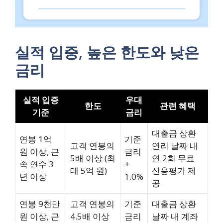
실적 입증, 높은 한도와 낮은
금리
실적 입증
우대
한도
관련 혜택
기준
금리
대출금 상환
연봉 1억
기준
고객 연봉의
연리 날짜 내
원 이상, 근
금리
5배 이상 (최
연 2회 무료
속 연수 3
+
대 5억 원)
신용평가 제
년 이상
1.0%
공
연봉 9천만
고객 연봉의
기준
대출금 상환
원 이상, 근
4.5배 이상
금리
날짜 내 계좌