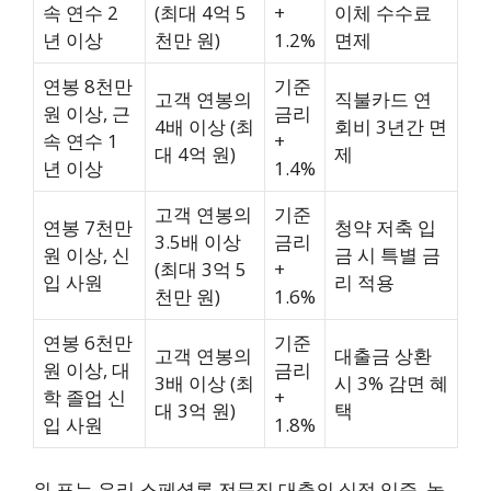
속 연수 2
(최대 4억 5
+
이체 수수료
년 이상
천만 원)
1.2%
면제
연봉 8천만
기준
고객 연봉의
직불카드 연
원 이상, 근
금리
4배 이상 (최
회비 3년간 면
속 연수 1
+
대 4억 원)
제
년 이상
1.4%
고객 연봉의
기준
연봉 7천만
청약 저축 입
3.5배 이상
금리
원 이상, 신
금 시 특별 금
(최대 3억 5
+
입 사원
리 적용
천만 원)
1.6%
연봉 6천만
기준
고객 연봉의
대출금 상환
원 이상, 대
금리
3배 이상 (최
시 3% 감면 혜
학 졸업 신
+
대 3억 원)
택
입 사원
1.8%
위 표는 우리 스페셜론 전문직 대출의 실적 입증, 높