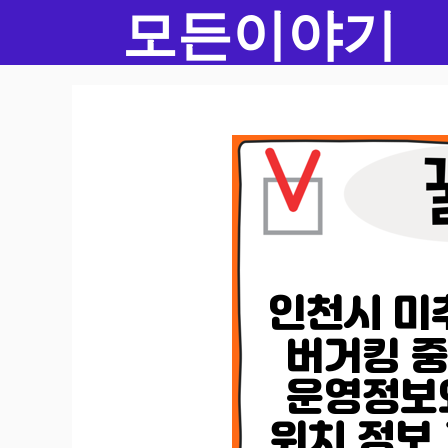
모든이야기
컨
텐
츠
로
건
너
뛰
기