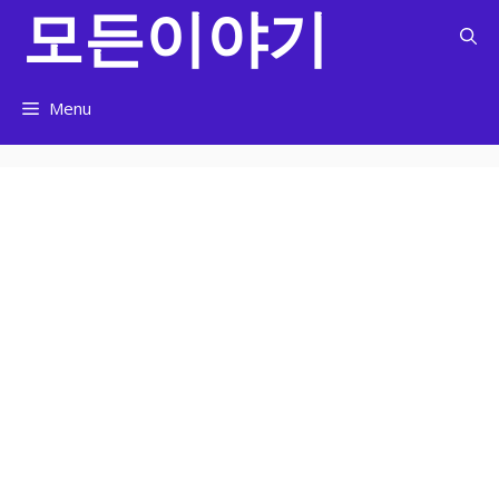
모든이야기
컨
텐
츠
로
Menu
건
너
뛰
기